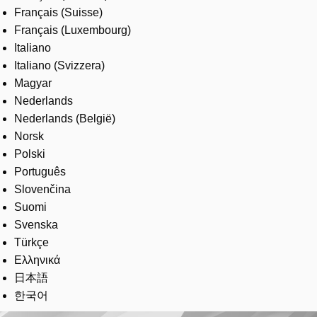
Français (Suisse)
Français (Luxembourg)
Italiano
Italiano (Svizzera)
Magyar
Nederlands
Nederlands (België)
Norsk
Polski
Português
Slovenčina
Suomi
Svenska
Türkçe
Ελληνικά
日本語
한국어