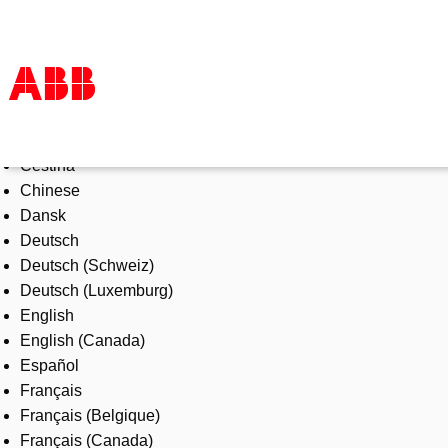
Select Language
Products & Solutions
Čeština
Industries
Chinese
Services
Dansk
About us
Deutsch
Where to buy
Deutsch (Schweiz)
Contact us
Deutsch (Luxemburg)
Careers
English
English (Canada)
Español
Français
Français (Belgique)
Français (Canada)