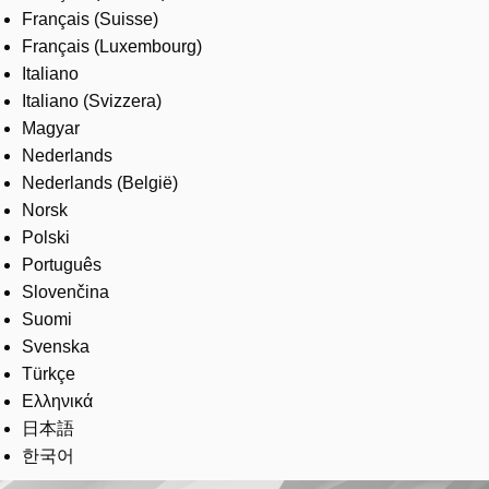
Français (Suisse)
Français (Luxembourg)
Italiano
Italiano (Svizzera)
Magyar
Nederlands
Nederlands (België)
Norsk
Polski
Português
Slovenčina
Suomi
Svenska
Türkçe
Ελληνικά
日本語
한국어