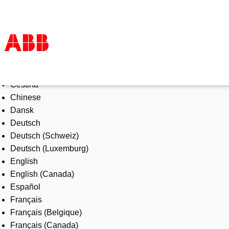
Select Language
Products & Solutions
Čeština
Industries
Chinese
Services
Dansk
About us
Deutsch
Where to buy
Deutsch (Schweiz)
Contact us
Deutsch (Luxemburg)
Careers
English
English (Canada)
Español
Français
Français (Belgique)
Français (Canada)