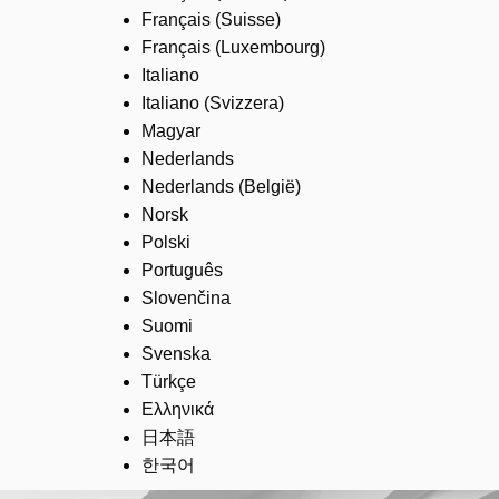
Français (Suisse)
Français (Luxembourg)
Italiano
Italiano (Svizzera)
Magyar
Nederlands
Nederlands (België)
Norsk
Polski
Português
Slovenčina
Suomi
Svenska
Türkçe
Ελληνικά
日本語
한국어