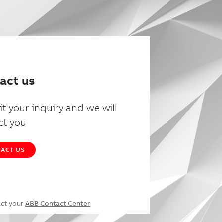
act us
t your inquiry and we will
ct you
ACT US
act your
ABB Contact Center