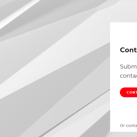
Cont
Submi
conta
CONT
Or cont