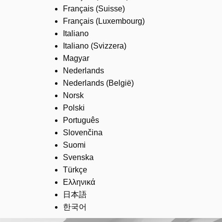
Français (Suisse)
Français (Luxembourg)
Italiano
Italiano (Svizzera)
Magyar
Nederlands
Nederlands (België)
Norsk
Polski
Português
Slovenčina
Suomi
Svenska
Türkçe
Ελληνικά
日本語
한국어