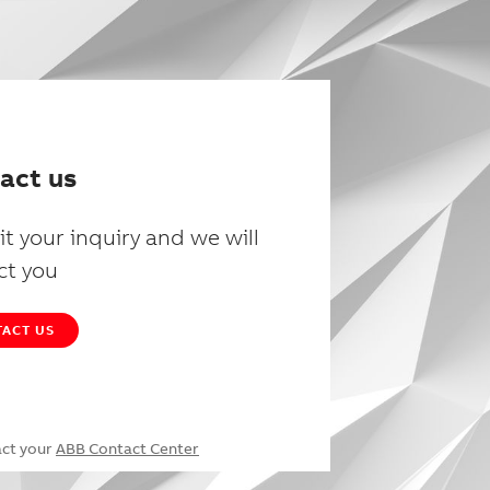
act us
t your inquiry and we will
ct you
ACT US
act your
ABB Contact Center