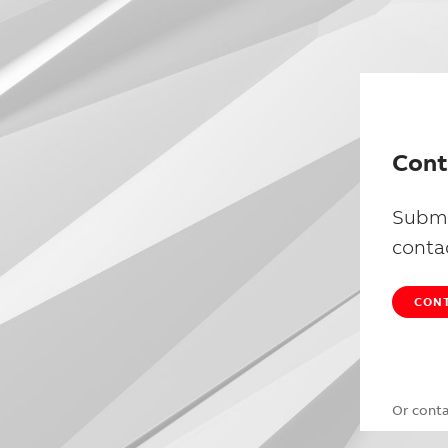
Cont
Submi
conta
CONT
Or cont