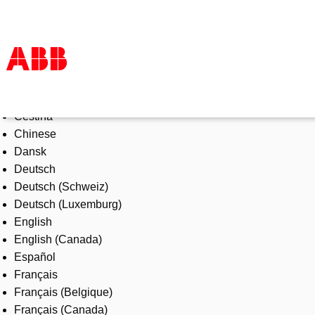
Select Language
Products & Solutions
Čeština
Industries
Chinese
Services
Dansk
About us
Deutsch
Where to buy
Deutsch (Schweiz)
Contact us
Deutsch (Luxemburg)
Careers
English
English (Canada)
Español
Français
Français (Belgique)
Français (Canada)