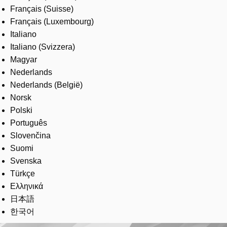
Français (Suisse)
Français (Luxembourg)
Italiano
Italiano (Svizzera)
Magyar
Nederlands
Nederlands (België)
Norsk
Polski
Português
Slovenčina
Suomi
Svenska
Türkçe
Ελληνικά
日本語
한국어