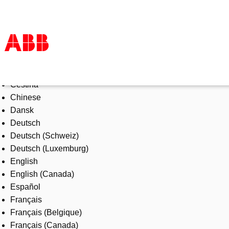
Select Language
Products & Solutions
Čeština
Industries
Chinese
Services
Dansk
About us
Deutsch
Where to buy
Deutsch (Schweiz)
Contact us
Deutsch (Luxemburg)
Careers
English
English (Canada)
Español
Français
Français (Belgique)
Français (Canada)