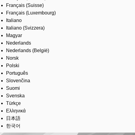
Français (Suisse)
Français (Luxembourg)
Italiano
Italiano (Svizzera)
Magyar
Nederlands
Nederlands (België)
Norsk
Polski
Português
Slovenčina
Suomi
Svenska
Türkçe
Ελληνικά
日本語
한국어