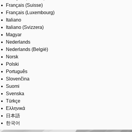
Français (Suisse)
Français (Luxembourg)
Italiano
Italiano (Svizzera)
Magyar
Nederlands
Nederlands (België)
Norsk
Polski
Português
Slovenčina
Suomi
Svenska
Türkçe
Ελληνικά
日本語
한국어