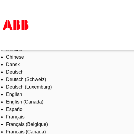
Select Language
Products & Solutions
Čeština
Industries
Chinese
Services
Dansk
About us
Deutsch
Where to buy
Deutsch (Schweiz)
Contact us
Deutsch (Luxemburg)
Careers
English
English (Canada)
Español
Français
Français (Belgique)
Français (Canada)