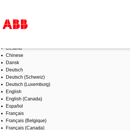
Select Language
Products & Solutions
Čeština
Industries
Chinese
Services
Dansk
About us
Deutsch
Where to buy
Deutsch (Schweiz)
Contact us
Deutsch (Luxemburg)
Careers
English
English (Canada)
Español
Français
Français (Belgique)
Français (Canada)