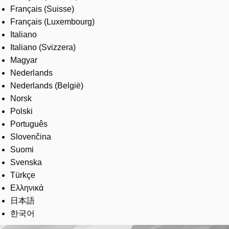
Français (Suisse)
Français (Luxembourg)
Italiano
Italiano (Svizzera)
Magyar
Nederlands
Nederlands (België)
Norsk
Polski
Português
Slovenčina
Suomi
Svenska
Türkçe
Ελληνικά
日本語
한국어