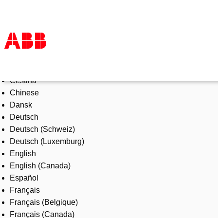
Select Language
Products & Solutions
Čeština
Industries
Chinese
Services
Dansk
About us
Deutsch
Where to buy
Deutsch (Schweiz)
Contact us
Deutsch (Luxemburg)
Careers
English
English (Canada)
Español
Français
Français (Belgique)
Français (Canada)