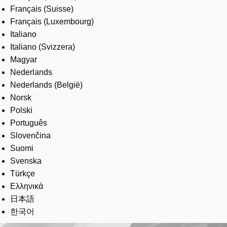
Français (Suisse)
Français (Luxembourg)
Italiano
Italiano (Svizzera)
Magyar
Nederlands
Nederlands (België)
Norsk
Polski
Português
Slovenčina
Suomi
Svenska
Türkçe
Ελληνικά
日本語
한국어