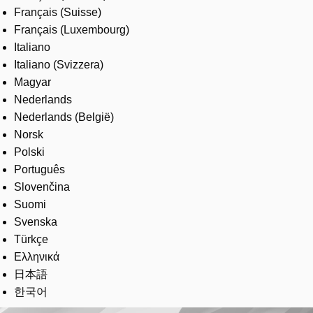
Français (Suisse)
Français (Luxembourg)
Italiano
Italiano (Svizzera)
Magyar
Nederlands
Nederlands (België)
Norsk
Polski
Português
Slovenčina
Suomi
Svenska
Türkçe
Ελληνικά
日本語
한국어