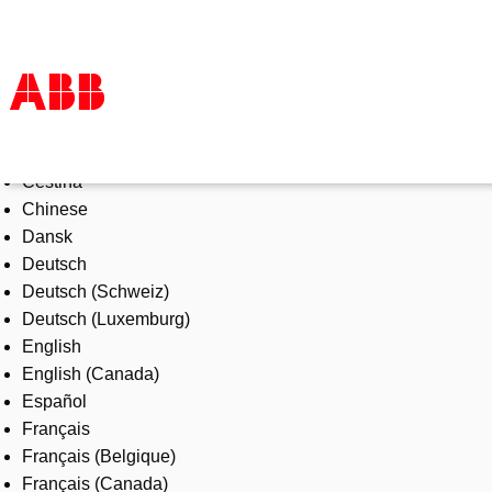
Select Language
Products & Solutions
Čeština
Industries
Chinese
Services
Dansk
About us
Deutsch
Where to buy
Deutsch (Schweiz)
Contact us
Deutsch (Luxemburg)
Careers
English
English (Canada)
Español
Français
Français (Belgique)
Français (Canada)