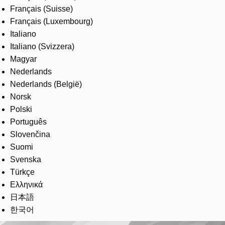
Français (Suisse)
Français (Luxembourg)
Italiano
Italiano (Svizzera)
Magyar
Nederlands
Nederlands (België)
Norsk
Polski
Português
Slovenčina
Suomi
Svenska
Türkçe
Ελληνικά
日本語
한국어