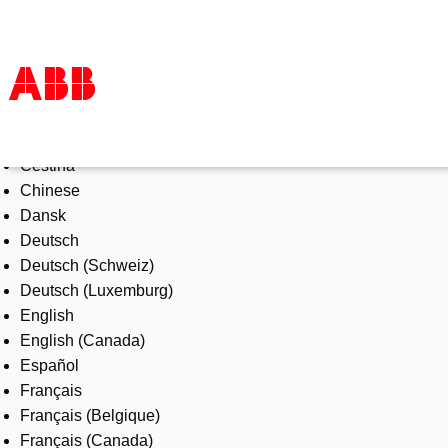
Select Language
Products & Solutions
Čeština
Industries
Chinese
Services
Dansk
About us
Deutsch
Where to buy
Deutsch (Schweiz)
Contact us
Deutsch (Luxemburg)
Careers
English
English (Canada)
Español
Français
Français (Belgique)
Français (Canada)