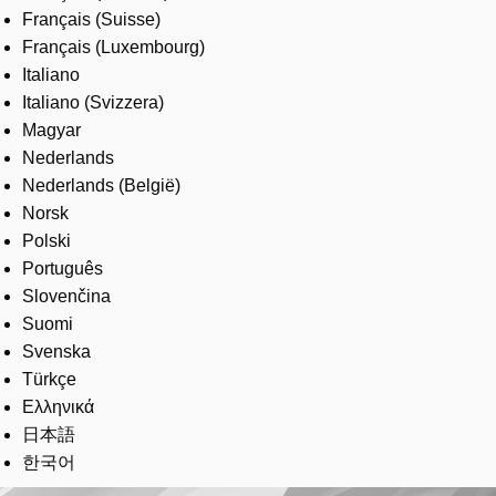
Français (Suisse)
Français (Luxembourg)
Italiano
Italiano (Svizzera)
Magyar
Nederlands
Nederlands (België)
Norsk
Polski
Português
Slovenčina
Suomi
Svenska
Türkçe
Ελληνικά
日本語
한국어