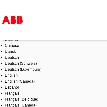
Select Language
Products & Solutions
Čeština
Industries
Chinese
Services
Dansk
About us
Deutsch
Where to buy
Deutsch (Schweiz)
Contact us
Deutsch (Luxemburg)
Careers
English
English (Canada)
Español
Français
Français (Belgique)
Français (Canada)