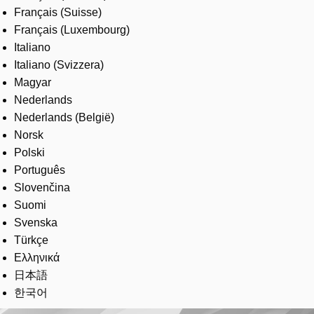
Français (Suisse)
Français (Luxembourg)
Italiano
Italiano (Svizzera)
Magyar
Nederlands
Nederlands (België)
Norsk
Polski
Português
Slovenčina
Suomi
Svenska
Türkçe
Ελληνικά
日本語
한국어