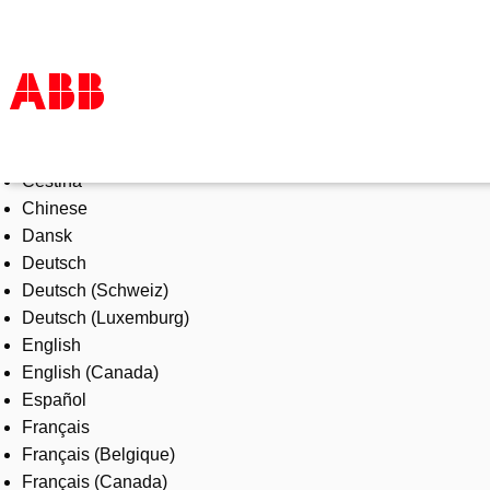
Select Language
Products & Solutions
Čeština
Industries
Chinese
Services
Dansk
About us
Deutsch
Where to buy
Deutsch (Schweiz)
Contact us
Deutsch (Luxemburg)
Careers
English
English (Canada)
Español
Français
Français (Belgique)
Français (Canada)