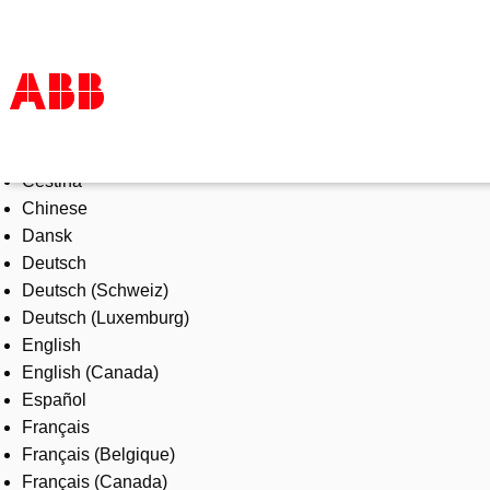
Select Language
Products & Solutions
Čeština
Industries
Chinese
Services
Dansk
About us
Deutsch
Where to buy
Deutsch (Schweiz)
Contact us
Deutsch (Luxemburg)
Careers
English
English (Canada)
Español
Français
Français (Belgique)
Français (Canada)