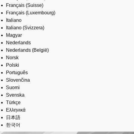
Français (Suisse)
Français (Luxembourg)
Italiano
Italiano (Svizzera)
Magyar
Nederlands
Nederlands (België)
Norsk
Polski
Português
Slovenčina
Suomi
Svenska
Türkçe
Ελληνικά
日本語
한국어