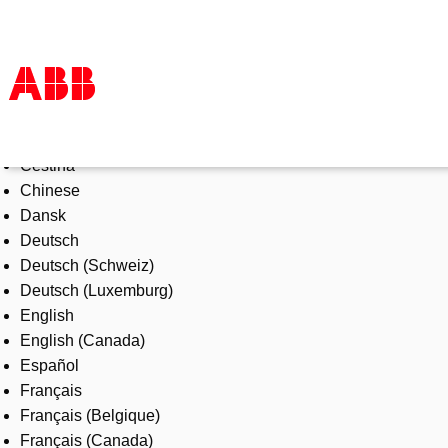
Select Language
Products & Solutions
Čeština
Industries
Chinese
Services
Dansk
About us
Deutsch
Where to buy
Deutsch (Schweiz)
Contact us
Deutsch (Luxemburg)
Careers
English
English (Canada)
Español
Français
Français (Belgique)
Français (Canada)