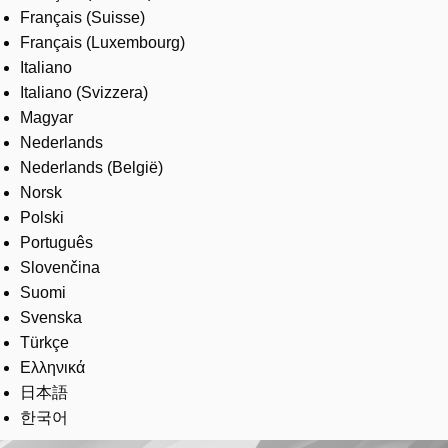
Français (Suisse)
Français (Luxembourg)
Italiano
Italiano (Svizzera)
Magyar
Nederlands
Nederlands (België)
Norsk
Polski
Português
Slovenčina
Suomi
Svenska
Türkçe
Ελληνικά
日本語
한국어