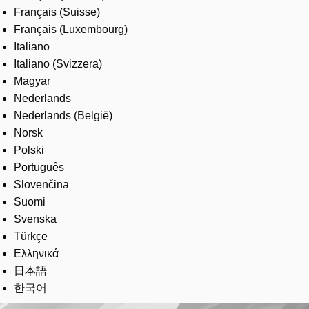
Français (Suisse)
Français (Luxembourg)
Italiano
Italiano (Svizzera)
Magyar
Nederlands
Nederlands (België)
Norsk
Polski
Português
Slovenčina
Suomi
Svenska
Türkçe
Ελληνικά
日本語
한국어