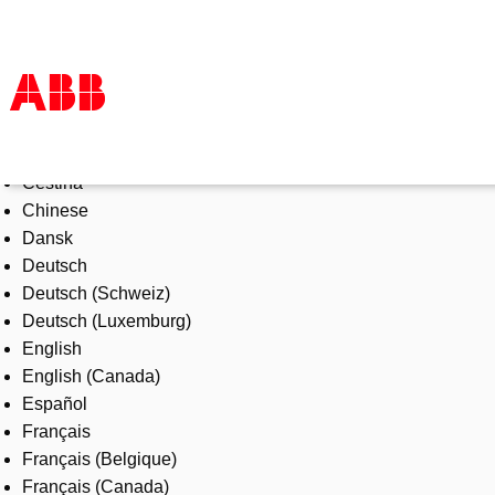
Select Language
Products & Solutions
Čeština
Industries
Chinese
Services
Dansk
About us
Deutsch
Where to buy
Deutsch (Schweiz)
Contact us
Deutsch (Luxemburg)
Careers
English
English (Canada)
Español
Français
Français (Belgique)
Français (Canada)