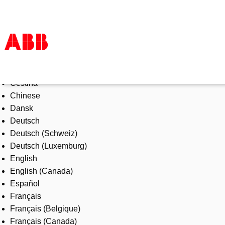
Select Language
Products & Solutions
Čeština
Industries
Chinese
Services
Dansk
About us
Deutsch
Where to buy
Deutsch (Schweiz)
Contact us
Deutsch (Luxemburg)
Careers
English
English (Canada)
Español
Français
Français (Belgique)
Français (Canada)