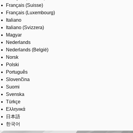
Français (Suisse)
Français (Luxembourg)
Italiano
Italiano (Svizzera)
Magyar
Nederlands
Nederlands (België)
Norsk
Polski
Português
Slovenčina
Suomi
Svenska
Türkçe
Ελληνικά
日本語
한국어