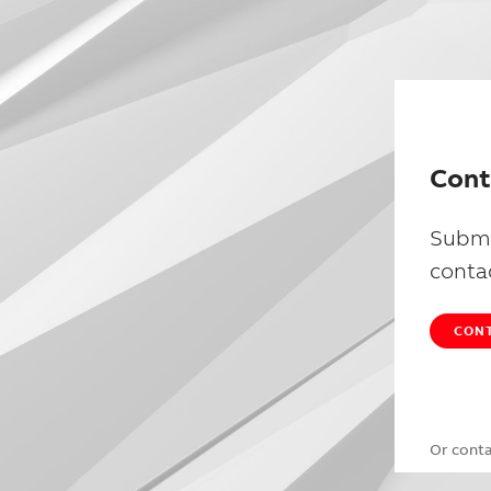
Cont
Submi
conta
CONT
Or cont