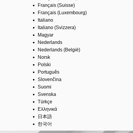
Français (Suisse)
Français (Luxembourg)
Italiano
Italiano (Svizzera)
Magyar
Nederlands
Nederlands (België)
Norsk
Polski
Português
Slovenčina
Suomi
Svenska
Türkçe
Ελληνικά
日本語
한국어