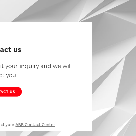
act us
t your inquiry and we will
ct you
ACT US
act your
ABB Contact Center