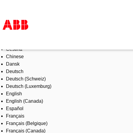
Select Language
Products & Solutions
Čeština
Industries
Chinese
Services
Dansk
About us
Deutsch
Where to buy
Deutsch (Schweiz)
Contact us
Deutsch (Luxemburg)
Careers
English
English (Canada)
Español
Français
Français (Belgique)
Français (Canada)