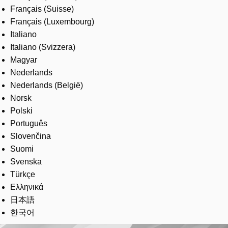
Français (Suisse)
Français (Luxembourg)
Italiano
Italiano (Svizzera)
Magyar
Nederlands
Nederlands (België)
Norsk
Polski
Português
Slovenčina
Suomi
Svenska
Türkçe
Ελληνικά
日本語
한국어