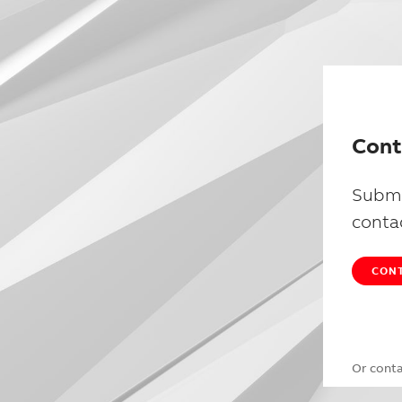
Cont
Submi
conta
CONT
Or cont