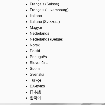
Français (Suisse)
Français (Luxembourg)
Italiano
Italiano (Svizzera)
Magyar
Nederlands
Nederlands (België)
Norsk
Polski
Português
Slovenčina
Suomi
Svenska
Türkçe
Ελληνικά
日本語
한국어