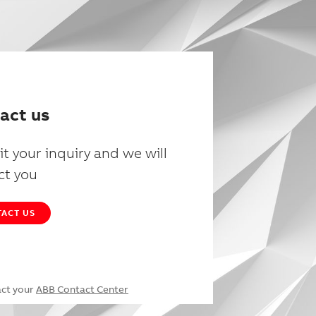
act us
t your inquiry and we will
ct you
ACT US
act your
ABB Contact Center