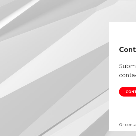
Cont
Submi
conta
CONT
Or cont