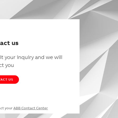
act us
t your inquiry and we will
ct you
ACT US
act your
ABB Contact Center