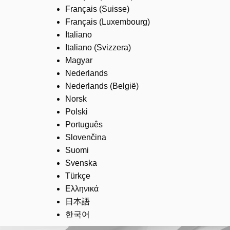
Français (Suisse)
Français (Luxembourg)
Italiano
Italiano (Svizzera)
Magyar
Nederlands
Nederlands (België)
Norsk
Polski
Português
Slovenčina
Suomi
Svenska
Türkçe
Ελληνικά
日本語
한국어