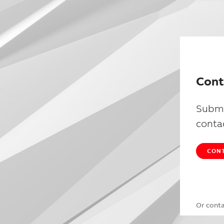
Cont
Submi
conta
CONT
Or cont