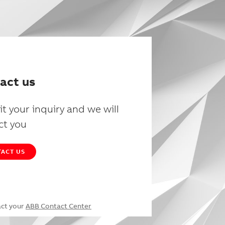
act us
t your inquiry and we will
ct you
ACT US
act your
ABB Contact Center