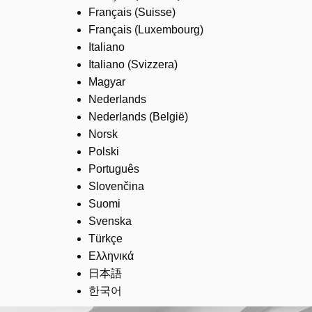
Français (Suisse)
Français (Luxembourg)
Italiano
Italiano (Svizzera)
Magyar
Nederlands
Nederlands (België)
Norsk
Polski
Português
Slovenčina
Suomi
Svenska
Türkçe
Ελληνικά
日本語
한국어