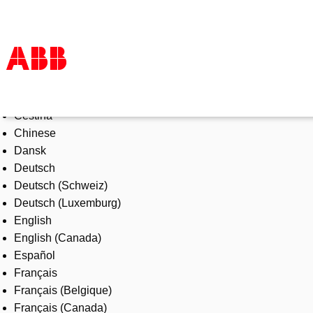
Select Language
Products & Solutions
Čeština
Industries
Chinese
Services
Dansk
About us
Deutsch
Where to buy
Deutsch (Schweiz)
Contact us
Deutsch (Luxemburg)
Careers
English
English (Canada)
Español
Français
Français (Belgique)
Français (Canada)