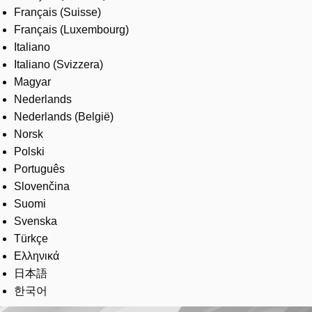
Français (Suisse)
Français (Luxembourg)
Italiano
Italiano (Svizzera)
Magyar
Nederlands
Nederlands (België)
Norsk
Polski
Português
Slovenčina
Suomi
Svenska
Türkçe
Ελληνικά
日本語
한국어