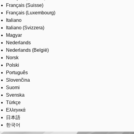
Français (Suisse)
Français (Luxembourg)
Italiano
Italiano (Svizzera)
Magyar
Nederlands
Nederlands (België)
Norsk
Polski
Português
Slovenčina
Suomi
Svenska
Türkçe
Ελληνικά
日本語
한국어