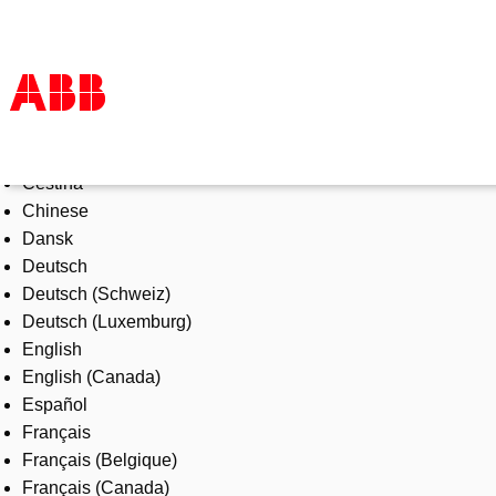
Select Language
Products & Solutions
Čeština
Industries
Chinese
Services
Dansk
About us
Deutsch
Where to buy
Deutsch (Schweiz)
Contact us
Deutsch (Luxemburg)
Careers
English
English (Canada)
Español
Français
Français (Belgique)
Français (Canada)