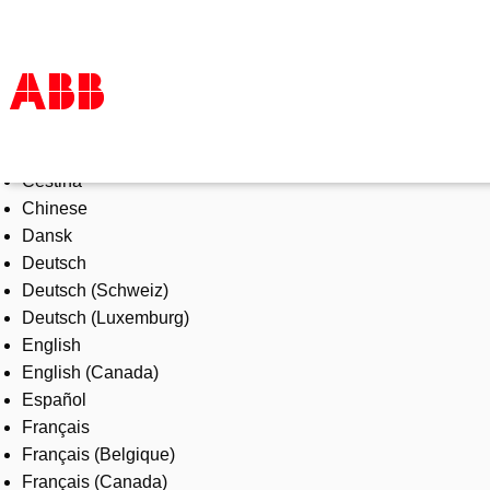
Select Language
Products & Solutions
Čeština
Industries
Chinese
Services
Dansk
About us
Deutsch
Where to buy
Deutsch (Schweiz)
Contact us
Deutsch (Luxemburg)
Careers
English
English (Canada)
Español
Français
Français (Belgique)
Français (Canada)