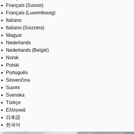
Français (Suisse)
Français (Luxembourg)
Italiano
Italiano (Svizzera)
Magyar
Nederlands
Nederlands (België)
Norsk
Polski
Português
Slovenčina
Suomi
Svenska
Türkçe
Ελληνικά
日本語
한국어