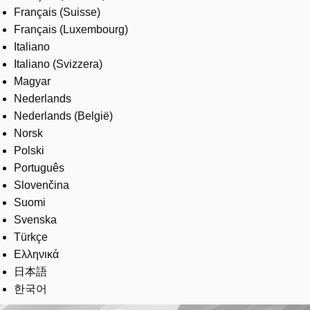
Français (Suisse)
Français (Luxembourg)
Italiano
Italiano (Svizzera)
Magyar
Nederlands
Nederlands (België)
Norsk
Polski
Português
Slovenčina
Suomi
Svenska
Türkçe
Ελληνικά
日本語
한국어