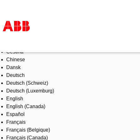
Select Language
Products & Solutions
Čeština
Industries
Chinese
Services
Dansk
About us
Deutsch
Where to buy
Deutsch (Schweiz)
Contact us
Deutsch (Luxemburg)
Careers
English
English (Canada)
Español
Français
Français (Belgique)
Français (Canada)