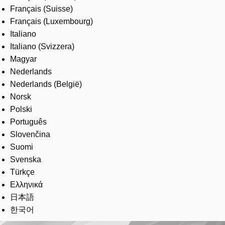
Français (Suisse)
Français (Luxembourg)
Italiano
Italiano (Svizzera)
Magyar
Nederlands
Nederlands (België)
Norsk
Polski
Português
Slovenčina
Suomi
Svenska
Türkçe
Ελληνικά
日本語
한국어