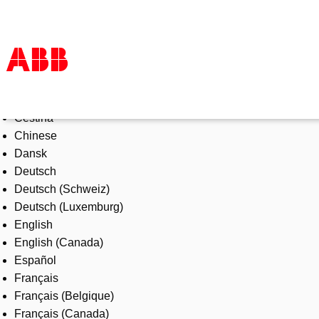
Select Language
Products & Solutions
Čeština
Industries
Chinese
Services
Dansk
About us
Deutsch
Where to buy
Deutsch (Schweiz)
Contact us
Deutsch (Luxemburg)
Careers
English
English (Canada)
Español
Français
Français (Belgique)
Français (Canada)