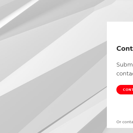
Cont
Submi
conta
CONT
Or cont