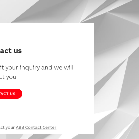
act us
t your inquiry and we will
ct you
ACT US
act your
ABB Contact Center