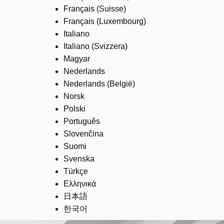
Français (Suisse)
Français (Luxembourg)
Italiano
Italiano (Svizzera)
Magyar
Nederlands
Nederlands (België)
Norsk
Polski
Português
Slovenčina
Suomi
Svenska
Türkçe
Ελληνικά
日本語
한국어