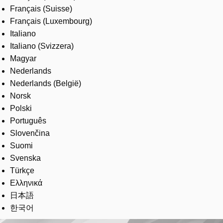
Français (Suisse)
Français (Luxembourg)
Italiano
Italiano (Svizzera)
Magyar
Nederlands
Nederlands (België)
Norsk
Polski
Português
Slovenčina
Suomi
Svenska
Türkçe
Ελληνικά
日本語
한국어