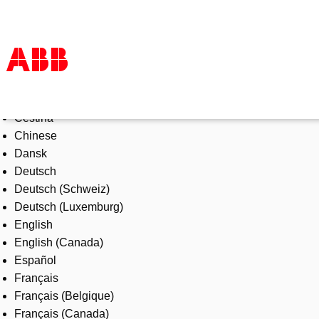
Select Language
Products & Solutions
Čeština
Industries
Chinese
Services
Dansk
About us
Deutsch
Where to buy
Deutsch (Schweiz)
Contact us
Deutsch (Luxemburg)
Careers
English
English (Canada)
Español
Français
Français (Belgique)
Français (Canada)