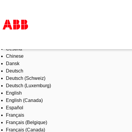
Select Language
Products & Solutions
Čeština
Industries
Chinese
Services
Dansk
About us
Deutsch
Where to buy
Deutsch (Schweiz)
Contact us
Deutsch (Luxemburg)
Careers
English
English (Canada)
Español
Français
Français (Belgique)
Français (Canada)