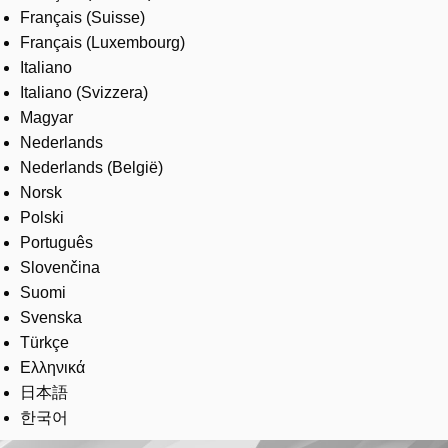
Français (Suisse)
Français (Luxembourg)
Italiano
Italiano (Svizzera)
Magyar
Nederlands
Nederlands (België)
Norsk
Polski
Português
Slovenčina
Suomi
Svenska
Türkçe
Ελληνικά
日本語
한국어