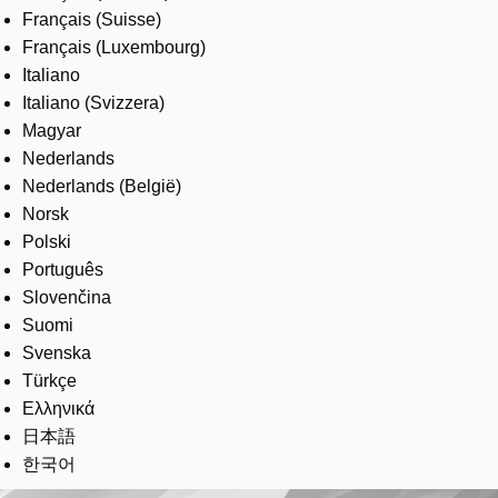
Français (Suisse)
Français (Luxembourg)
Italiano
Italiano (Svizzera)
Magyar
Nederlands
Nederlands (België)
Norsk
Polski
Português
Slovenčina
Suomi
Svenska
Türkçe
Ελληνικά
日本語
한국어