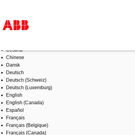
Select Language
Products & Solutions
Čeština
Industries
Chinese
Services
Dansk
About us
Deutsch
Where to buy
Deutsch (Schweiz)
Contact us
Deutsch (Luxemburg)
Careers
English
English (Canada)
Español
Français
Français (Belgique)
Français (Canada)