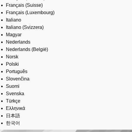
Français (Suisse)
Français (Luxembourg)
Italiano
Italiano (Svizzera)
Magyar
Nederlands
Nederlands (België)
Norsk
Polski
Português
Slovenčina
Suomi
Svenska
Türkçe
Ελληνικά
日本語
한국어