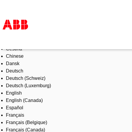
Select Language
Products & Solutions
Čeština
Industries
Chinese
Services
Dansk
About us
Deutsch
Where to buy
Deutsch (Schweiz)
Contact us
Deutsch (Luxemburg)
Careers
English
English (Canada)
Español
Français
Français (Belgique)
Français (Canada)