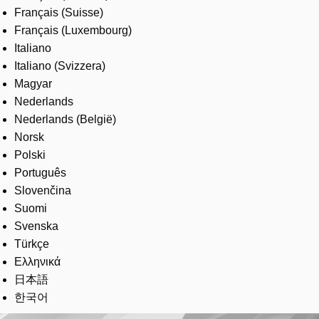
Français (Suisse)
Français (Luxembourg)
Italiano
Italiano (Svizzera)
Magyar
Nederlands
Nederlands (België)
Norsk
Polski
Português
Slovenčina
Suomi
Svenska
Türkçe
Ελληνικά
日本語
한국어