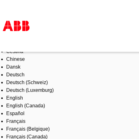
Select Language
Products & Solutions
Čeština
Industries
Chinese
Services
Dansk
About us
Deutsch
Where to buy
Deutsch (Schweiz)
Contact us
Deutsch (Luxemburg)
Careers
English
English (Canada)
Español
Français
Français (Belgique)
Français (Canada)