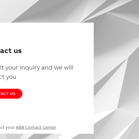
act us
t your inquiry and we will
ct you
ACT US
act your
ABB Contact Center