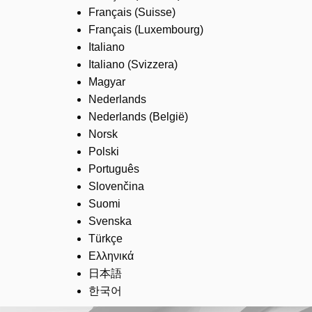
Français (Suisse)
Français (Luxembourg)
Italiano
Italiano (Svizzera)
Magyar
Nederlands
Nederlands (België)
Norsk
Polski
Português
Slovenčina
Suomi
Svenska
Türkçe
Ελληνικά
日本語
한국어