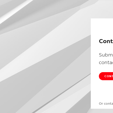
Cont
Submi
conta
CONT
Or cont