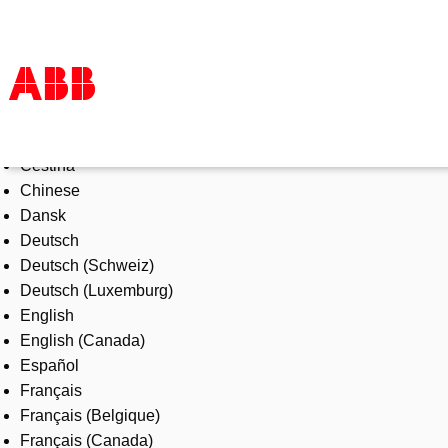
Select Language
Products & Solutions
Čeština
Industries
Chinese
Services
Dansk
About us
Deutsch
Where to buy
Deutsch (Schweiz)
Contact us
Deutsch (Luxemburg)
Careers
English
English (Canada)
Español
Français
Français (Belgique)
Français (Canada)