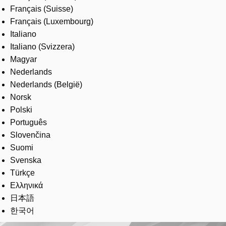
Français (Suisse)
Français (Luxembourg)
Italiano
Italiano (Svizzera)
Magyar
Nederlands
Nederlands (België)
Norsk
Polski
Português
Slovenčina
Suomi
Svenska
Türkçe
Ελληνικά
日本語
한국어