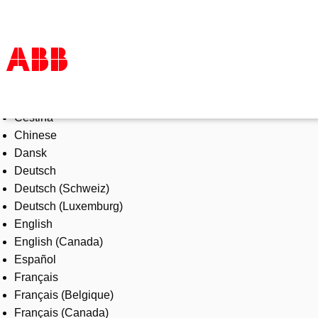
Select Language
Products & Solutions
Čeština
Industries
Chinese
Services
Dansk
About us
Deutsch
Where to buy
Deutsch (Schweiz)
Contact us
Deutsch (Luxemburg)
Careers
English
English (Canada)
Español
Français
Français (Belgique)
Français (Canada)