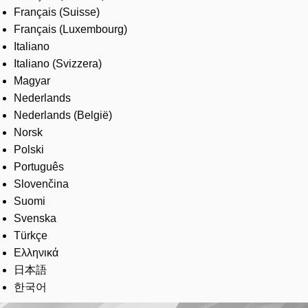
Français (Suisse)
Français (Luxembourg)
Italiano
Italiano (Svizzera)
Magyar
Nederlands
Nederlands (België)
Norsk
Polski
Português
Slovenčina
Suomi
Svenska
Türkçe
Ελληνικά
日本語
한국어