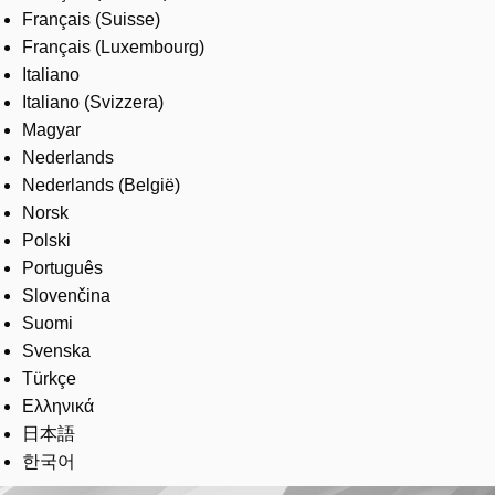
Français (Suisse)
Français (Luxembourg)
Italiano
Italiano (Svizzera)
Magyar
Nederlands
Nederlands (België)
Norsk
Polski
Português
Slovenčina
Suomi
Svenska
Türkçe
Ελληνικά
日本語
한국어