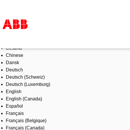
Select Language
Products & Solutions
Čeština
Industries
Chinese
Services
Dansk
About us
Deutsch
Where to buy
Deutsch (Schweiz)
Contact us
Deutsch (Luxemburg)
Careers
English
English (Canada)
Español
Français
Français (Belgique)
Français (Canada)