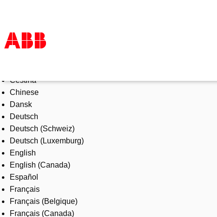
Select Language
Products & Solutions
Čeština
Industries
Chinese
Services
Dansk
About us
Deutsch
Where to buy
Deutsch (Schweiz)
Contact us
Deutsch (Luxemburg)
Careers
English
English (Canada)
Español
Français
Français (Belgique)
Français (Canada)