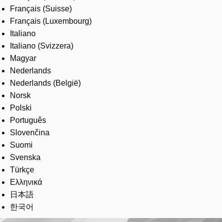
Français (Suisse)
Français (Luxembourg)
Italiano
Italiano (Svizzera)
Magyar
Nederlands
Nederlands (België)
Norsk
Polski
Português
Slovenčina
Suomi
Svenska
Türkçe
Ελληνικά
日本語
한국어