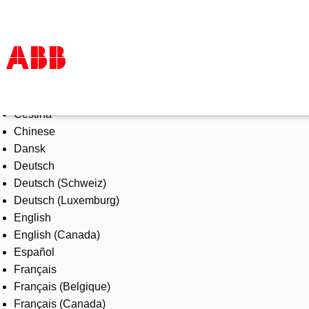
Select Language
Products & Solutions
Čeština
Industries
Chinese
Services
Dansk
About us
Deutsch
Where to buy
Deutsch (Schweiz)
Contact us
Deutsch (Luxemburg)
Careers
English
English (Canada)
Español
Français
Français (Belgique)
Français (Canada)