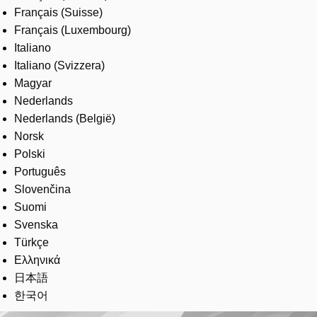
Français (Suisse)
Français (Luxembourg)
Italiano
Italiano (Svizzera)
Magyar
Nederlands
Nederlands (België)
Norsk
Polski
Português
Slovenčina
Suomi
Svenska
Türkçe
Ελληνικά
日本語
한국어