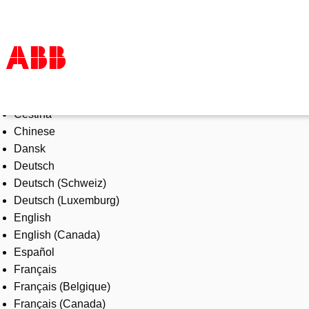
Select Language
Products & Solutions
Čeština
Industries
Chinese
Services
Dansk
About us
Deutsch
Where to buy
Deutsch (Schweiz)
Contact us
Deutsch (Luxemburg)
Careers
English
English (Canada)
Español
Français
Français (Belgique)
Français (Canada)