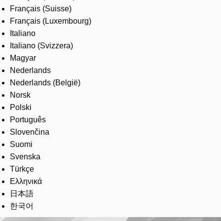
Français (Suisse)
Français (Luxembourg)
Italiano
Italiano (Svizzera)
Magyar
Nederlands
Nederlands (België)
Norsk
Polski
Português
Slovenčina
Suomi
Svenska
Türkçe
Ελληνικά
日本語
한국어