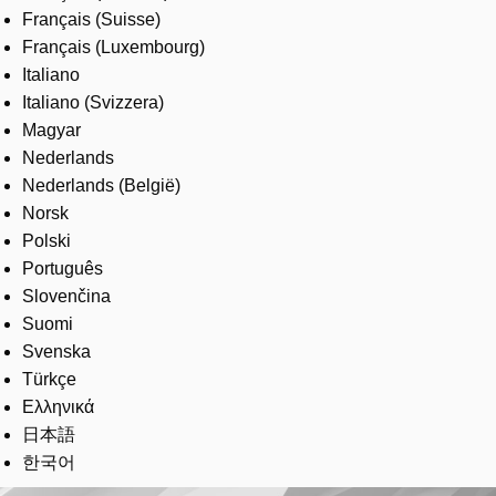
Français (Suisse)
Français (Luxembourg)
Italiano
Italiano (Svizzera)
Magyar
Nederlands
Nederlands (België)
Norsk
Polski
Português
Slovenčina
Suomi
Svenska
Türkçe
Ελληνικά
日本語
한국어