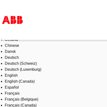
Select Language
Products & Solutions
Čeština
Industries
Chinese
Services
Dansk
About us
Deutsch
Where to buy
Deutsch (Schweiz)
Contact us
Deutsch (Luxemburg)
Careers
English
English (Canada)
Español
Français
Français (Belgique)
Français (Canada)