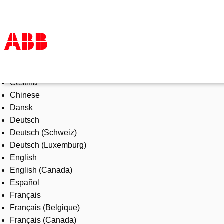
Select Language
Products & Solutions
Čeština
Industries
Chinese
Services
Dansk
About us
Deutsch
Where to buy
Deutsch (Schweiz)
Contact us
Deutsch (Luxemburg)
Careers
English
English (Canada)
Español
Français
Français (Belgique)
Français (Canada)