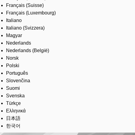
Français (Suisse)
Français (Luxembourg)
Italiano
Italiano (Svizzera)
Magyar
Nederlands
Nederlands (België)
Norsk
Polski
Português
Slovenčina
Suomi
Svenska
Türkçe
Ελληνικά
日本語
한국어