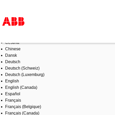
Select Language
Products & Solutions
Čeština
Industries
Chinese
Services
Dansk
About us
Deutsch
Where to buy
Deutsch (Schweiz)
Contact us
Deutsch (Luxemburg)
Careers
English
English (Canada)
Español
Français
Français (Belgique)
Français (Canada)