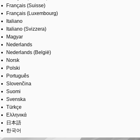
Français (Suisse)
Français (Luxembourg)
Italiano
Italiano (Svizzera)
Magyar
Nederlands
Nederlands (België)
Norsk
Polski
Português
Slovenčina
Suomi
Svenska
Türkçe
Ελληνικά
日本語
한국어