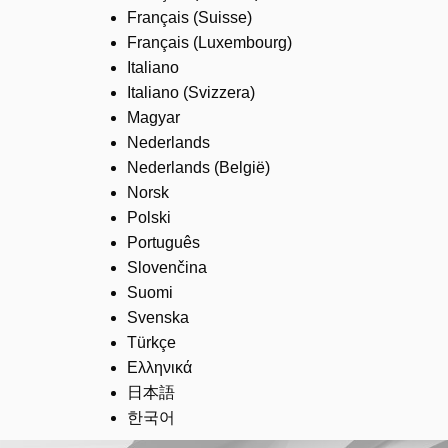
Français (Suisse)
Français (Luxembourg)
Italiano
Italiano (Svizzera)
Magyar
Nederlands
Nederlands (België)
Norsk
Polski
Português
Slovenčina
Suomi
Svenska
Türkçe
Ελληνικά
日本語
한국어