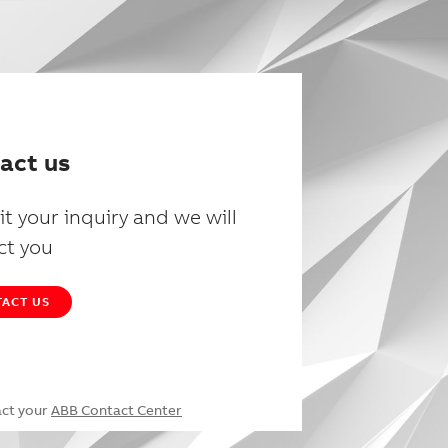
act us
t your inquiry and we will
ct you
ACT US
act your
ABB Contact Center