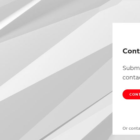
Cont
Submi
conta
CONT
Or cont