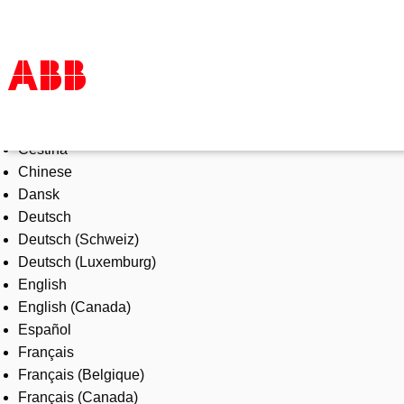
Select Language
Products & Solutions
Čeština
Industries
Chinese
Services
Dansk
About us
Deutsch
Where to buy
Deutsch (Schweiz)
Contact us
Deutsch (Luxemburg)
Careers
English
English (Canada)
Español
Français
Français (Belgique)
Français (Canada)