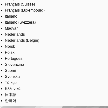
Français (Suisse)
Français (Luxembourg)
Italiano
Italiano (Svizzera)
Magyar
Nederlands
Nederlands (België)
Norsk
Polski
Português
Slovenčina
Suomi
Svenska
Türkçe
Ελληνικά
日本語
한국어