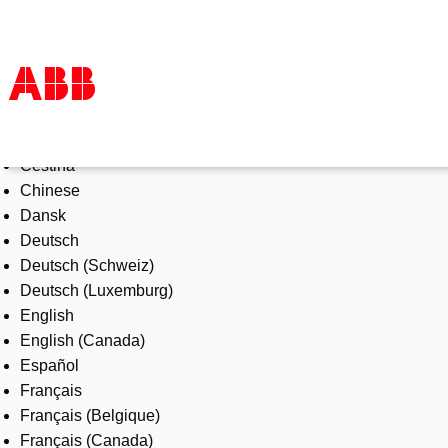
Select Language
Products & Solutions
Čeština
Industries
Chinese
Services
Dansk
About us
Deutsch
Where to buy
Deutsch (Schweiz)
Contact us
Deutsch (Luxemburg)
Careers
English
English (Canada)
Español
Français
Français (Belgique)
Français (Canada)