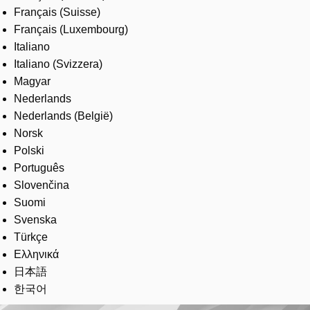
Français (Suisse)
Français (Luxembourg)
Italiano
Italiano (Svizzera)
Magyar
Nederlands
Nederlands (België)
Norsk
Polski
Português
Slovenčina
Suomi
Svenska
Türkçe
Ελληνικά
日本語
한국어