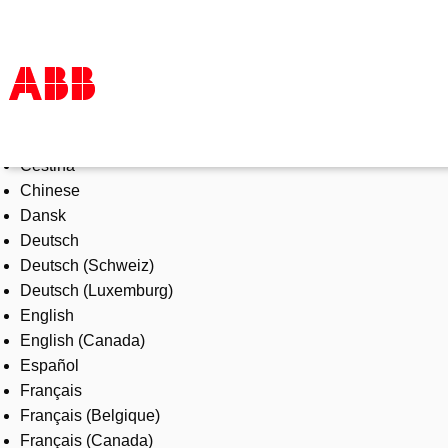
Select Language
Products & Solutions
Čeština
Industries
Chinese
Services
Dansk
About us
Deutsch
Where to buy
Deutsch (Schweiz)
Contact us
Deutsch (Luxemburg)
Careers
English
English (Canada)
Español
Français
Français (Belgique)
Français (Canada)