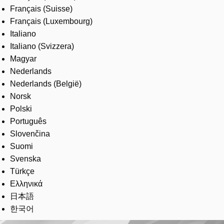
Français (Suisse)
Français (Luxembourg)
Italiano
Italiano (Svizzera)
Magyar
Nederlands
Nederlands (België)
Norsk
Polski
Português
Slovenčina
Suomi
Svenska
Türkçe
Ελληνικά
日本語
한국어