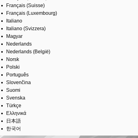
Français (Suisse)
Français (Luxembourg)
Italiano
Italiano (Svizzera)
Magyar
Nederlands
Nederlands (België)
Norsk
Polski
Português
Slovenčina
Suomi
Svenska
Türkçe
Ελληνικά
日本語
한국어