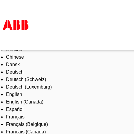
Select Language
Products & Solutions
Čeština
Industries
Chinese
Services
Dansk
About us
Deutsch
Where to buy
Deutsch (Schweiz)
Contact us
Deutsch (Luxemburg)
Careers
English
English (Canada)
Español
Français
Français (Belgique)
Français (Canada)