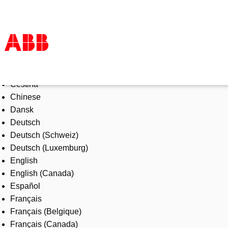
Select Language
Products & Solutions
Čeština
Industries
Chinese
Services
Dansk
About us
Deutsch
Where to buy
Deutsch (Schweiz)
Contact us
Deutsch (Luxemburg)
Careers
English
English (Canada)
Español
Français
Français (Belgique)
Français (Canada)