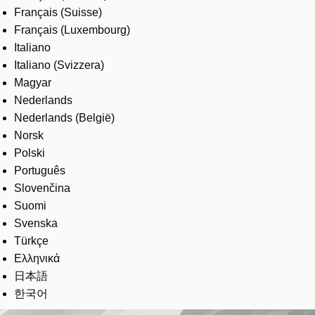
Français (Suisse)
Français (Luxembourg)
Italiano
Italiano (Svizzera)
Magyar
Nederlands
Nederlands (België)
Norsk
Polski
Português
Slovenčina
Suomi
Svenska
Türkçe
Ελληνικά
日本語
한국어