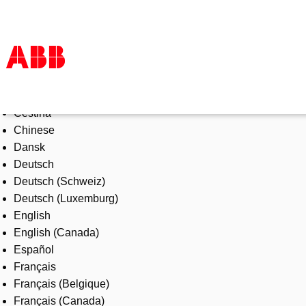
Select Language
Products & Solutions
Čeština
Industries
Chinese
Services
Dansk
About us
Deutsch
Where to buy
Deutsch (Schweiz)
Contact us
Deutsch (Luxemburg)
Careers
English
English (Canada)
Español
Français
Français (Belgique)
Français (Canada)