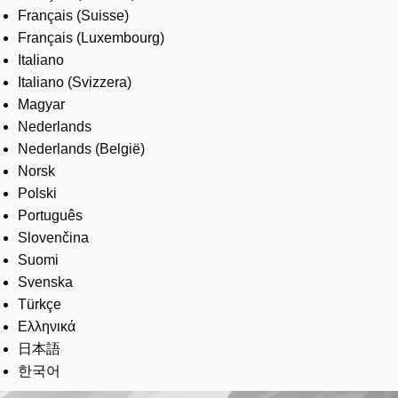
Français (Suisse)
Français (Luxembourg)
Italiano
Italiano (Svizzera)
Magyar
Nederlands
Nederlands (België)
Norsk
Polski
Português
Slovenčina
Suomi
Svenska
Türkçe
Ελληνικά
日本語
한국어